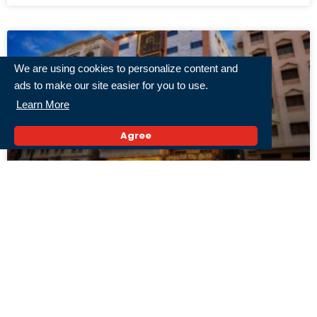
We are using cookies to personalize content and
ads to make our site easier for you to use.
Learn More
Agree
Fantastis! Travel Umrah Pertama Indonesia
yang Punya Hotel Sendiri di Makkah
3 Agustus 2026,
« Previous
1
2
3
4
5
Next »