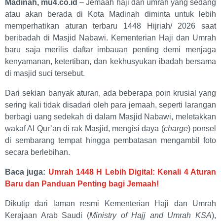
Madinah, mu4.co.id
– Jemaah haji dan umrah yang sedang
atau akan berada di Kota Madinah diminta untuk lebih
memperhatikan aturan terbaru 1448 Hijriah/ 2026 saat
beribadah di Masjid Nabawi. Kementerian Haji dan Umrah
baru saja merilis daftar imbauan penting demi menjaga
kenyamanan, ketertiban, dan kekhusyukan ibadah bersama
di masjid suci tersebut.
Dari sekian banyak aturan, ada beberapa poin krusial yang
sering kali tidak disadari oleh para jemaah, seperti larangan
berbagi uang sedekah di dalam Masjid Nabawi, meletakkan
wakaf Al Qur’an di rak Masjid, mengisi daya (
charge
) ponsel
di sembarang tempat hingga pembatasan mengambil foto
secara berlebihan.
Baca juga:
Umrah 1448 H Lebih Digital: Kenali 4 Aturan
Baru dan Panduan Penting bagi Jemaah!
Dikutip dari laman resmi Kementerian Haji dan Umrah
Kerajaan Arab Saudi (
Ministry of Hajj and Umrah KSA
),