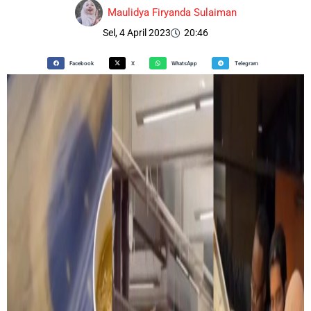
Maulidya Firyanda Sulaiman
Sel, 4 April 2023
20:46
Facebook
X
WhatsApp
Telegram