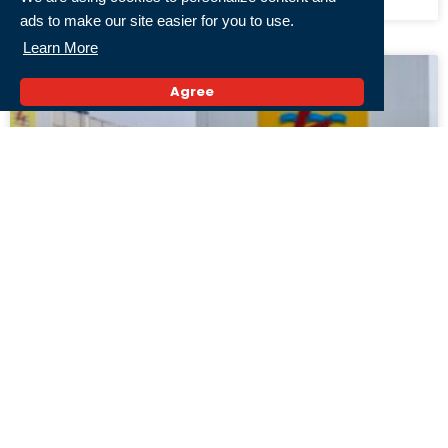
ads to make our site easier for you to use.
Learn More
Agree
PLN Pastikan Pemadaman Bergilir Kalselteng
Berakhir, Target 5 Agustus Tak Berubah
6 Agustus 2026,
« Previous
1
2
3
4
5
Next »