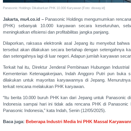
Panasonic Holdings Dikabarkan PHK 10.000 Karyawan [Foto: disway.id]
Jakarta, mu4.co.id –
Panasonic Holdings mengumumkan rencana
(PHK) sebanyak 10.000 karyawan secara keseluruhan, seba
meningkatkan efisiensi dan profitabilitas jangka panjang.
Dilaporkan, raksasa elektronik asal Jepang itu menyebut bahwa 
tersebut akan dilakukan secara bertahap dengan setengahnya k
dan setengahnya lagi di luar negeri. Adapun jumlah karyawan secara
Terkait hal itu, Direktur Jenderal Pembinaan Hubungan Industri
Kementerian Ketenagakerjaan, Indah Anggoro Putri pun buka 
dilakukan untuk mayoritas karyawannya di Jepang. Menurutnya 
terkait rencana melakukan PHK karyawan.
“Itu berita 10.000 buruh PHK kan dari Jepang untuk Panasonic di
Indonesia sampai hari ini tidak ada rencana PHK di Panasonic In
Panasonic Indonesia,” kata Indah, Senin (12/05/2025).
Baca juga:
Beberapa Industri Media Ini PHK Massal Karyawann