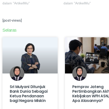
dalam "ArtikelMu"
dalam "ArtikelMu"
[post-views]
Selaras
Sri Mulyani Ditunjuk
Pemprov Jateng
Bank Dunia Sebagai
Pertimbangkan Akhi
Ketua Pendanaan
Kebijakan WFH ASN,
bagi Negara Miskin
Apa Alasannya?