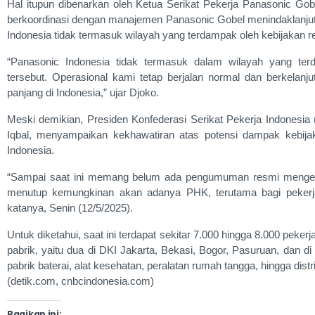
Hal itupun dibenarkan oleh Ketua Serikat Pekerja Panasonic G
berkoordinasi dengan manajemen Panasonic Gobel menindaklanjut
Indonesia tidak termasuk wilayah yang terdampak oleh kebijakan re
“Panasonic Indonesia tidak termasuk dalam wilayah yang terda
tersebut. Operasional kami tetap berjalan normal dan berkelan
panjang di Indonesia,” ujar Djoko.
Meski demikian, Presiden Konfederasi Serikat Pekerja Indonesia 
Iqbal, menyampaikan kekhawatiran atas potensi dampak kebijak
Indonesia.
“Sampai saat ini memang belum ada pengumuman resmi mengenai
menutup kemungkinan akan adanya PHK, terutama bagi pekerja 
katanya, Senin (12/5/2025).
Untuk diketahui, saat ini terdapat sekitar 7.000 hingga 8.000 pekerj
pabrik, yaitu dua di DKI Jakarta, Bekasi, Bogor, Pasuruan, dan di 
pabrik baterai, alat kesehatan, peralatan rumah tangga, hingga dist
(detik.com, cnbcindonesia.com)
Bagikan ini: