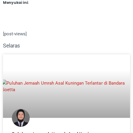
Menyukai ini:
[post-views]
Selaras