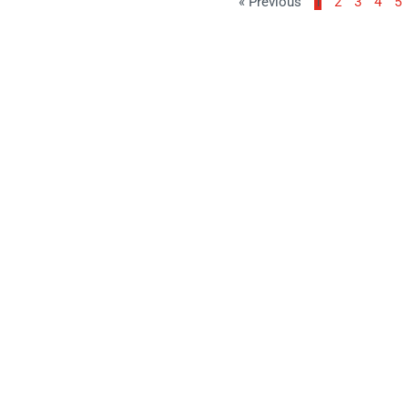
« Previous
1
2
3
4
5