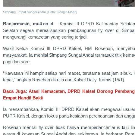
Simpang Empat Sungai Andai. [Foto: Google Masp]
Banjarmasin, mu4.co.id
– Komisi III DPRD Kalimantan Selatan
Selatan segera merealisasikan pembangunan fly over di Simpa
mengurangi kemacetan yang sering terjadi.
Wakil Ketua Komisi III DPRD Kalsel, HM Rosehan, menyebut
masyarakat. Ia menilai Simpang Sungai Andai termasuk titik kema
pagi dan sore.
“Kawasan ini hampir setiap hari macet, terutama saat jam sibuk. K
tepat,” ungkap Rosehan dikutip dari Kalsel Daily, Kamis (15/1).
Baca Juga: Atasi Kemacetan, DPRD Kalsel Dorong Pembangun
Empat Handil Bakti
Ia menambahkan, Komisi III DPRD Kalsel akan mengawal usulan
PUPR Kalsel, dengan fokus pada kesiapan perencanaan dan angg
Rosehan menilai fly over tidak hanya memperlancar arus lalu lin
warga di kawasan Sungai Andai dan sekitarnya. Ia berharap Pe