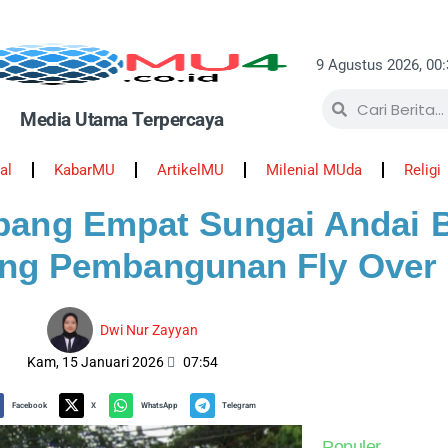
9 Agustus 2026, 00
Media Utama Terpercaya
al
KabarMU
ArtikelMU
Milenial MUda
Religi
pang Empat Sungai Andai 
ng Pembangunan Fly Over
Dwi Nur Zayyan
Kam, 15 Januari 2026
07:54
Facebook
X
WhatsApp
Telegram
Populer