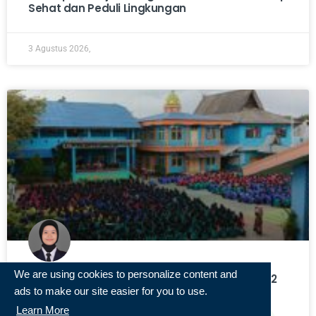
Sehat dan Peduli Lingkungan
3 Agustus 2026,
We are using cookies to personalize content and
Belasan Atlet Pelajar Tak Naik Kelas di SMAN 2
Banjarmasin, DPRD Kalsel Desak Evaluasi
ads to make our site easier for you to use.
Learn More