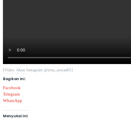
[Video: Akun Instagram @erna_arsyad01]
Bagikan ini:
Facebook
Telegram
WhatsApp
Menyukai ini: