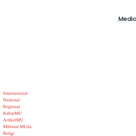
Media
Internasional
Nasional
Regional
KabarMU
ArtikelMU
Milenial MUda
Religi