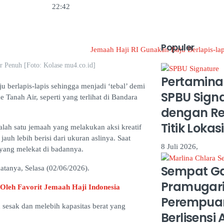
22:42
Populer
er Penuh [Foto: Kolase mu4.co.id]
Pertamina
 berlapis-lapis sehingga menjadi ‘tebal’ demi
SPBU Sign
 Tanah Air, seperti yang terlihat di Bandara
dengan Re
Titik Loka
alah satu jemaah yang melakukan aksi kreatif
jauh lebih berisi dari ukuran aslinya. Saat
8 Juli 2026,
yang melekat di badannya.
Sempat Ga
katanya, Selasa (02/06/2026).
Pramugari,
leh Favorit Jemaah Haji Indonesia
Perempua
 sesak dan melebih kapasitas berat yang
Berlisensi