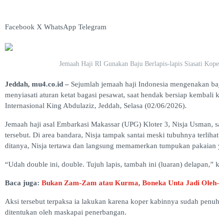
Facebook
X
WhatsApp
Telegram
Jemaah Haji RI Gunakan Baju Berlapis-lapis Siasati Kop
Jeddah, mu4.co.id –
Sejumlah jemaah haji Indonesia mengenakan baju
menyiasati aturan ketat bagasi pesawat, saat hendak bersiap kembali ke
Internasional King Abdulaziz, Jeddah, Selasa (02/06/2026).
Jemaah haji asal Embarkasi Makassar (UPG) Kloter 3, Nisja Usman, s
tersebut. Di area bandara, Nisja tampak santai meski tubuhnya terlihat 
ditanya, Nisja tertawa dan langsung memamerkan tumpukan pakaian 
“Udah double ini, double. Tujuh lapis, tambah ini (luaran) delapan,” 
Baca juga:
Bukan Zam-Zam atau Kurma, Boneka Unta Jadi Oleh-O
Aksi tersebut terpaksa ia lakukan karena koper kabinnya sudah penuh
ditentukan oleh maskapai penerbangan.