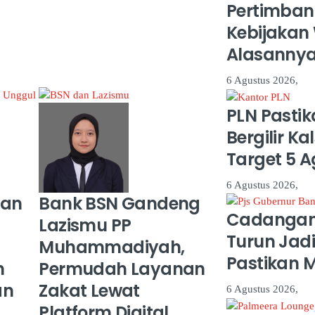
Pertimban
Kebijakan
Alasanny
6 Agustus 2026,
PLN Past
Bergilir Ka
Target 5 
6 Agustus 2026,
kan
Bank BSN Gandeng
Cadangan 
Lazismu PP
Turun Jadi 
Muhammadiyah,
Pastikan 
n
Permudah Layanan
an
Zakat Lewat
6 Agustus 2026,
Platform Digital