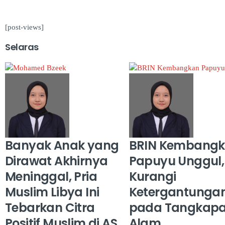
[post-views]
Selaras
Banyak Anak yang
BRIN Kembang
Dirawat Akhirnya
Papuyu Unggul,
Meninggal, Pria
Kurangi
Muslim Libya Ini
Ketergantunga
Tebarkan Citra
pada Tangkap
Positif Muslim di AS.
Alam