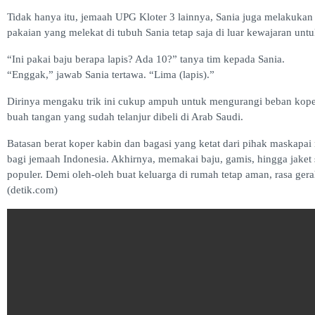
Tidak hanya itu, jemaah UPG Kloter 3 lainnya, Sania juga melakukan 
pakaian yang melekat di tubuh Sania tetap saja di luar kewajaran un
“Ini pakai baju berapa lapis? Ada 10?” tanya tim kepada Sania.
“Enggak,” jawab Sania tertawa. “Lima (lapis).”
Dirinya mengaku trik ini cukup ampuh untuk mengurangi beban kope
buah tangan yang sudah telanjur dibeli di Arab Saudi.
Batasan berat koper kabin dan bagasi yang ketat dari pihak maskapai
bagi jemaah Indonesia. Akhirnya, memakai baju, gamis, hingga jaket se
populer. Demi oleh-oleh buat keluarga di rumah tetap aman, rasa gera
(detik.com)