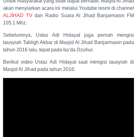
Untuk masyarakat yang tidak dapat berhadir, Masjid Al Jihad
akan menyiarkan acara ini melalui Youtube resmi di channel
ALJIHAD TV
dan Radio Suara Al Jihad Banjarmasin FM
105.1 Mhz.
Sebelumnya, Ustaz Adi Hidayat juga pernah mengisi
tausyiah Tabligh Akbar di Masjid Al Jihad Banjarmasin pada
tahun 2016 lalu, tepat pada ba’da Dzuhur.
Berikut video Ustaz Adi Hidayat saat mengisi tausyiah di
Masjid Al Jihad pada tahun 2016: