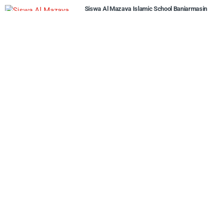
Siswa Al Mazaya Islamic School Banjarmasin
Torehkan Prestasi di Berbagai Ajang, Catur
hingga Sepak Bola
8 Agustus 2026,
Jalan Lingkar Selatan 43 Km Dibangun,
Banjarbaru Siapkan Solusi Atasi Kemacetan
8 Agustus 2026,
Kemenag Gelar Geber Masjid Serentak pada 10
Agustus. 611 Masjid Sudah Daftar!
8 Agustus 2026,