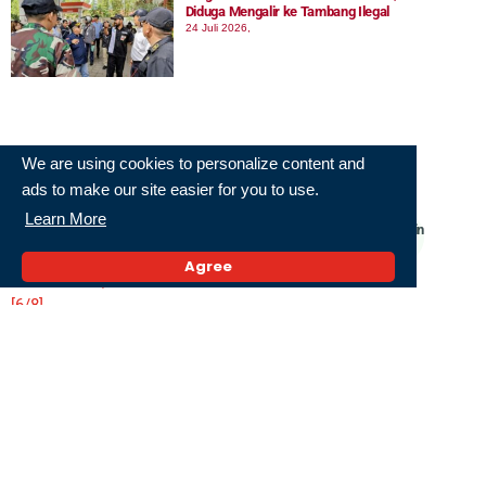
Diduga Mengalir ke Tambang Ilegal
24 Juli 2026,
We are using cookies to personalize content and
Terkini
ads to make our site easier for you to use.
Learn More
RS Amanah Medical Centre Banjarmasin
Gandeng BPJAMSOSTEK Tingkatkan
Penanganan Cedera Kerja
Agree
9 Agustus 2026,
Monica Subastia Resmi Jadi Ketua Umum PP
Nasyiatul ‘Aisyiyah 2026-2030, Bawa Semangat
Perempuan Muda Berkemajuan
9 Agustus 2026,