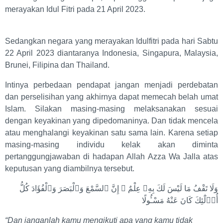
merayakan Idul Fitri pada 21 April 2023.
Sedangkan negara yang merayakan Idulfitri pada hari Sabtu
22 April 2023 diantaranya Indonesia, Singapura, Malaysia,
Brunei, Filipina dan Thailand.
Intinya perbedaan pendapat jangan menjadi perdebatan
dan perselisihan yang akhirnya dapat memecah belah umat
Islam. Silakan masing-masing melaksanakan sesuai
dengan keyakinan yang dipedomaninya. Dan tidak mencela
atau menghalangi keyakinan satu sama lain. Karena setiap
masing-masing individu kelak akan diminta
pertanggungjawaban di hadapan Allah Azza Wa Jalla atas
keputusan yang diambilnya tersebut.
وَلَا تَقْفُ مَا لَيْسَ لَكَ بِهِۦ عِلْمٌ ۚ إِنَّ ٱلسَّمْعَ وَٱلْبَصَرَ وَٱلْفُؤَادَ كُلُّ
أُو۟لَٰٓئِكَ كَانَ عَنْهُ مَسْـُٔولًا
“Dan janganlah kamu mengikuti apa yang kamu tidak