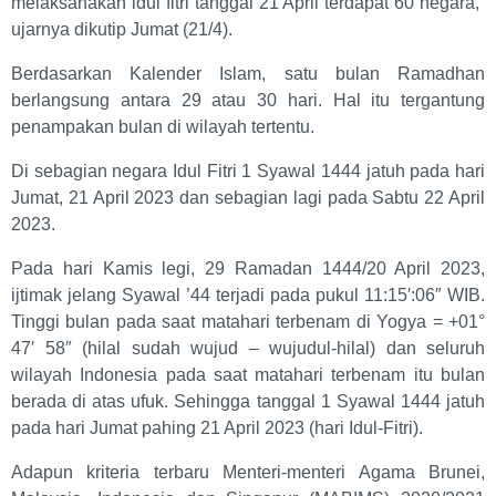
melaksanakan idul fitri tanggal 21 April terdapat 60 negara,”
ujarnya dikutip Jumat (21/4).
Berdasarkan Kalender Islam, satu bulan Ramadhan
berlangsung antara 29 atau 30 hari. Hal itu tergantung
penampakan bulan di wilayah tertentu.
Di sebagian negara Idul Fitri 1 Syawal 1444 jatuh pada hari
Jumat, 21 April 2023 dan sebagian lagi pada Sabtu 22 April
2023.
Pada hari Kamis legi, 29 Ramadan 1444/20 April 2023,
ijtimak jelang Syawal ’44 terjadi pada pukul 11:15′:06″ WIB.
Tinggi bulan pada saat matahari terbenam di Yogya = +01°
47′ 58″ (hilal sudah wujud – wujudul-hilal) dan seluruh
wilayah Indonesia pada saat matahari terbenam itu bulan
berada di atas ufuk. Sehingga tanggal 1 Syawal 1444 jatuh
pada hari Jumat pahing 21 April 2023 (hari Idul-Fitri).
Adapun kriteria terbaru Menteri-menteri Agama Brunei,