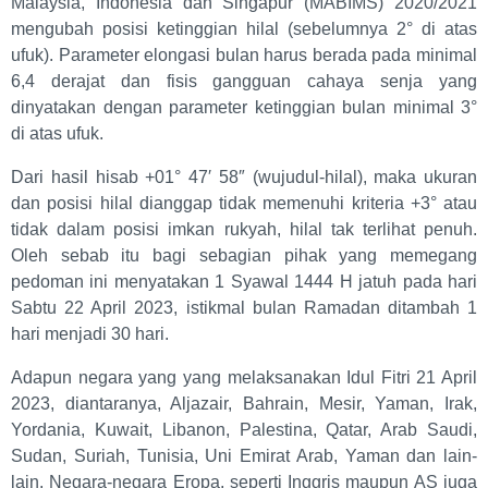
Malaysia, Indonesia dan Singapur (MABIMS) 2020/2021
mengubah posisi ketinggian hilal (sebelumnya 2° di atas
ufuk). Parameter elongasi bulan harus berada pada minimal
6,4 derajat dan fisis gangguan cahaya senja yang
dinyatakan dengan parameter ketinggian bulan minimal 3°
di atas ufuk.
Dari hasil hisab +01° 47′ 58″ (wujudul-hilal), maka ukuran
dan posisi hilal dianggap tidak memenuhi kriteria +3° atau
tidak dalam posisi imkan rukyah, hilal tak terlihat penuh.
Oleh sebab itu bagi sebagian pihak yang memegang
pedoman ini menyatakan 1 Syawal 1444 H jatuh pada hari
Sabtu 22 April 2023, istikmal bulan Ramadan ditambah 1
hari menjadi 30 hari.
Adapun negara yang yang melaksanakan Idul Fitri 21 April
2023, diantaranya, Aljazair, Bahrain, Mesir, Yaman, Irak,
Yordania, Kuwait, Libanon, Palestina, Qatar, Arab Saudi,
Sudan, Suriah, Tunisia, Uni Emirat Arab, Yaman dan lain-
lain. Negara-negara Eropa, seperti Inggris maupun AS juga