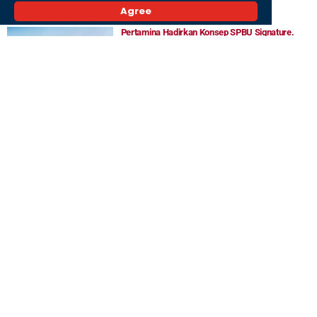
3 Agustus 2026,
Agree
Pertamina Hadirkan Konsep SPBU Signature.
Apa Bedanya dengan Reguler? Dimana Saja Titik
Lokasinya?
8 Juli 2026,
Pulau Insan Disiapkan Jadi Ikon Wisata Baru
Banjarmasin, Sajikan Panorama Sunrise dan
Sunset
28 Juli 2026,
Terkini
Sri Mulyani Ditunjuk Bank Dunia Sebagai Ketua
Pendanaan bagi Negara Miskin
6 Agustus 2026,
Hasil Lab hingga Riwayat Sakit Bakal Bisa Dicek
Seperti Rekening Bank dengan SATUSEHAT
6 Agustus 2026,
Pemprov Jateng Pertimbangkan Akhiri Kebijakan
WFH ASN, Apa Alasannya?