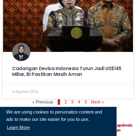
Cadangan Devisa Indonesia Turun Jadi US$145
Miliar, BI Pastikan Masih Aman
6 Agustus 2026,
« Previous
1
2
3
4
5
Next »
We are using cookies to personalize content and
Populer
ads to make our site easier for you to use.
Kombes Pol Riza Muttaqin Resmi Jadi Kapolresta
Learn More
Banjarmasin, Siap Lanjutkan Program dan
Perkuat Pelayanan