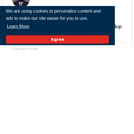
We are using cookies to personalize content and
Senam Ceria, Sampah Terkelola, Lingkungan
ads to make our site easier for you to use.
Terjaga: Mahasiswa KKN Tematik LH ULM
Kelompok 14 Ajak Warga Desa Al-Kautsar Hidup
Learn More
Sehat dan Peduli Lingkungan
Agree
3 Agustus 2026,
« Previous
1
2
3
4
5
Next »
Populer
Serangan Yaman ke Pangkalan Udara Arab
Saudi Dilaporkan Ganggu Penerbangan Jeddah
dan Riyadh
27 Juli 2026,
Iran Kutuk Serangan AS-Arab Saudi Terhadap
Irak, Sebut Agresi Nyata dan Pelanggaran
Hukum Internasional
31 Juli 2026,
Satgas BBM Kalsel Tindak 67 SPBU, BBM Subsidi