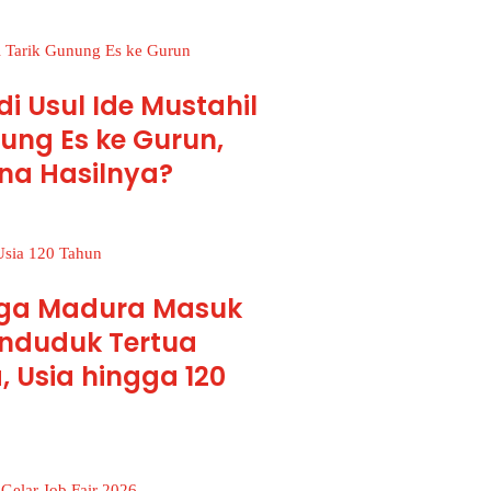
i Usul Ide Mustahil
ung Es ke Gurun,
a Hasilnya?
ga Madura Masuk
enduduk Tertua
, Usia hingga 120