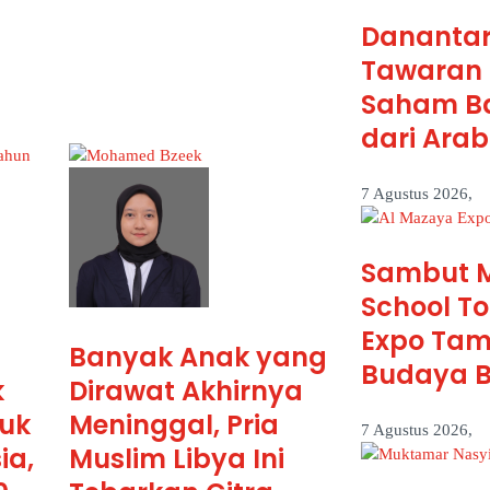
Danantar
Tawaran 
Saham B
dari Arab
7 Agustus 2026,
Sambut M
School T
Expo Tam
Banyak Anak yang
Budaya B
k
Dirawat Akhirnya
uk
Meninggal, Pria
7 Agustus 2026,
ia,
Muslim Libya Ini