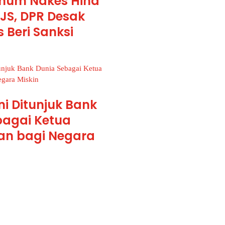
num Nakes Hina
JS, DPR Desak
 Beri Sanksi
ni Ditunjuk Bank
bagai Ketua
n bagi Negara