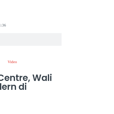
1:36
Video
entre, Wali
ern di