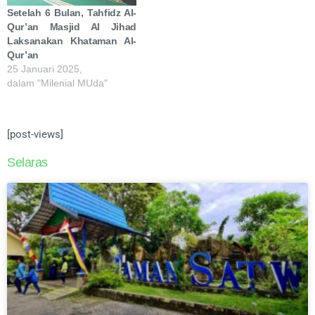
Setelah 6 Bulan, Tahfidz Al-
Qur’an Masjid Al Jihad
Laksanakan Khataman Al-
Qur’an
25 Januari 2025,
dalam "Milenial MUda"
[post-views]
Selaras