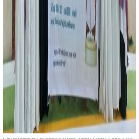
SMK Muhammadiyah 2 Banjarmasin laksanakan khataman Al-Qur'an. [Foto: mu4.co.id]