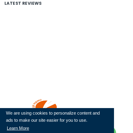
LATEST REVIEWS
Tentang Kami
Redaksi
Disclaimer
Kontak
Copyright
Pedoman Media Siber
We are using cookies to personalize content and
mu4.co.id
ads to make our site easier for you to use.
Learn More
berkemajuan