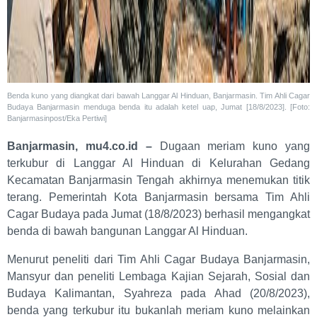
Benda kuno yang diangkat dari bawah Langgar Al Hinduan, Banjarmasin. Tim Ahli Cagar
Budaya Banjarmasin menduga benda itu adalah ketel uap, Jumat [18/8/2023]. [Foto:
Banjarmasinpost/Eka Pertiwi]
Banjarmasin, mu4.co.id –
Dugaan meriam kuno yang
terkubur di Langgar Al Hinduan di Kelurahan Gedang
Kecamatan Banjarmasin Tengah akhirnya menemukan titik
terang. Pemerintah Kota Banjarmasin bersama Tim Ahli
Cagar Budaya pada Jumat (18/8/2023) berhasil mengangkat
benda di bawah bangunan Langgar Al Hinduan.
Menurut peneliti dari Tim Ahli Cagar Budaya Banjarmasin,
Mansyur dan peneliti Lembaga Kajian Sejarah, Sosial dan
Budaya Kalimantan, Syahreza pada Ahad (20/8/2023),
benda yang terkubur itu bukanlah meriam kuno melainkan