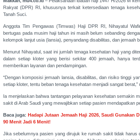
Makkah, mu4.co.id
– Pelaksanaan ibadah haji 1447 H/2026 M kem
Rakyat (DPR) RI, khususnya terkait ketersediaan tenaga kese
Tanah Suci.
Anggota Tim Pengawas (Timwas) Haji DPR RI, Nihayatul Wafir
bertugas pada musim haji tahun ini masih belum sebanding denga
kelompok lanjut usia (lansia), penyandang disabilitas, dan jemaah be
Menurut Nihayatul, saat ini jumlah tenaga kesehatan haji yang dit
dalam setiap kloter yang berisi sekitar 400 jemaah, hanya te
memberikan layanan dan pendampingan.
“Dengan komposisi jemaah lansia, disabilitas, dan risiko tinggi 
setiap kloter, tentu beban tenaga kesehatan menjadi sangat berat,” 
Ia menjelaskan bahwa tantangan pelayanan kesehatan semakin me
sakit di Arab Saudi yang mewajibkan setiap pasien mendapatkan 
Baca juga:
Hadapi Jutaan Jemaah Haji 2026, Saudi Gunakan D
90 Menit Jadi 6 Menit!
Jika sebelumnya pasien yang dirujuk ke rumah sakit tidak harus d