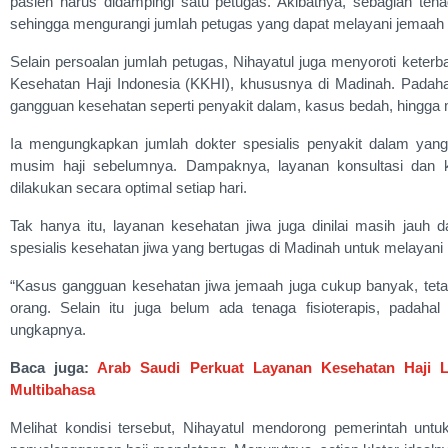
pasien harus didampingi satu petugas. Akibatnya, sebagian ten
sehingga mengurangi jumlah petugas yang dapat melayani jemaah d
Selain persoalan jumlah petugas, Nihayatul juga menyoroti keterba
Kesehatan Haji Indonesia (KKHI), khususnya di Madinah. Padah
gangguan kesehatan seperti penyakit dalam, kasus bedah, hingga 
Ia mengungkapkan jumlah dokter spesialis penyakit dalam yang t
musim haji sebelumnya. Dampaknya, layanan konsultasi dan k
dilakukan secara optimal setiap hari.
Tak hanya itu, layanan kesehatan jiwa juga dinilai masih jauh da
spesialis kesehatan jiwa yang bertugas di Madinah untuk melayan
“Kasus gangguan kesehatan jiwa jemaah juga cukup banyak, tetap
orang. Selain itu juga belum ada tenaga fisioterapis, padahal 
ungkapnya.
Baca juga:
Arab Saudi Perkuat Layanan Kesehatan Haji 
Multibahasa
Melihat kondisi tersebut, Nihayatul mendorong pemerintah un