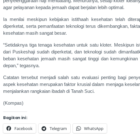
penyelenggaraan haji mendatang. Menurutnya, setiap kloter idealny
agar pelayanan kepada jemaah dapat berjalan lebih optimal.
Ia menilai meskipun kebijakan istithaah kesehatan telah dit
diperketat, serta pemanfaatan teknologi terus dikembangkan, fak
kesehatan masih sangat besar.
“Setidaknya tiga tenaga kesehatan untuk satu kloter. Meskipun is
dari Puskeshaji sudah diperketat, dan teknologi sudah dimanfaa
beban kesehatan jemaah masih sangat tinggi dan kemungkinan t
depan,” tegasnya.
Catatan tersebut menjadi salah satu evaluasi penting bagi peny
aspek kesehatan merupakan faktor krusial dalam menjaga kesel
menjalankan rangkaian ibadah di Tanah Suci.
(Kompas)
Bagikan ini:
Facebook
Telegram
WhatsApp