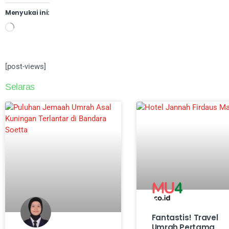
Menyukai ini:
[post-views]
Selaras
Fantastis! Travel
Umrah Pertama