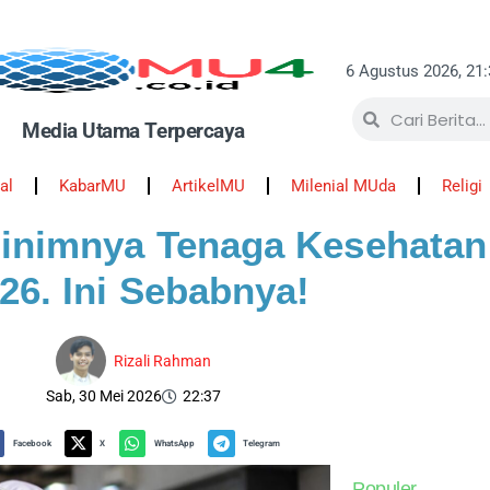
6 Agustus 2026, 21
Media Utama Terpercaya
al
KabarMU
ArtikelMU
Milenial MUda
Religi
inimnya Tenaga Kesehatan
26. Ini Sebabnya!
Rizali Rahman
Sab, 30 Mei 2026
22:37
Facebook
X
WhatsApp
Telegram
Populer