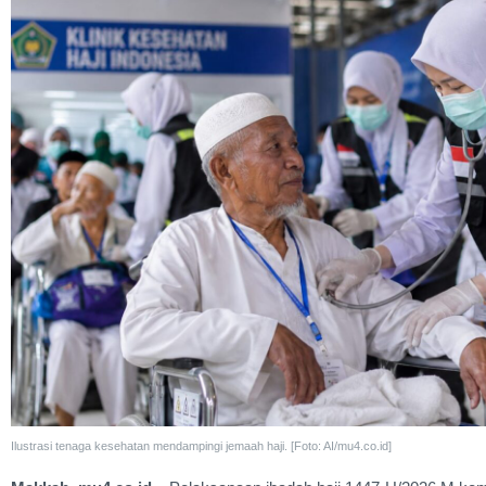
Ilustrasi tenaga kesehatan mendampingi jemaah haji. [Foto: AI/mu4.co.id]