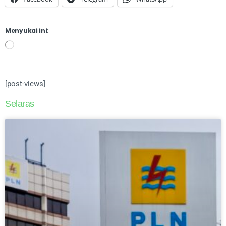
Menyukai ini:
[post-views]
Selaras