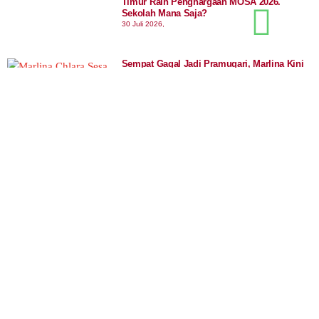
Timur Raih Penghargaan MOSA 2026.
Sekolah Mana Saja?
30 Juli 2026,
Sempat Gagal Jadi Pramugari, Marlina Kini
Jadi Perempuan Papua Pertama Berlisensi
Airbus A320
21 Juli 2026,
Terkini
Arab Saudi Usul Ide Mustahil Tarik Gunung
Es ke Gurun, Bagaimana Hasilnya?
7 Agustus 2026,
Tiga Warga Madura Masuk Daftar Penduduk
Tertua Indonesia, Usia hingga 120 Tahun!
7 Agustus 2026,