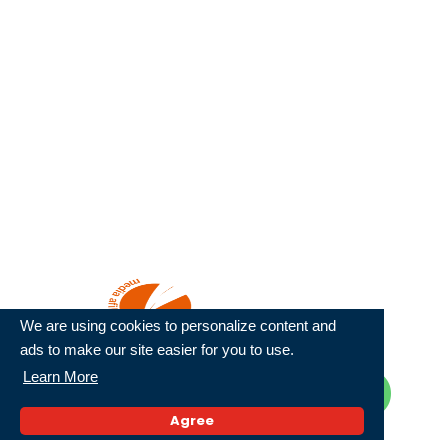
Tentang Kami
Redaksi
Disclaimer
Kontak
Copyright
Pedoman Media Siber
We are using cookies to personalize content and
mu4.co.id
ads to make our site easier for you to use.
Learn More
berkemajuan
Agree