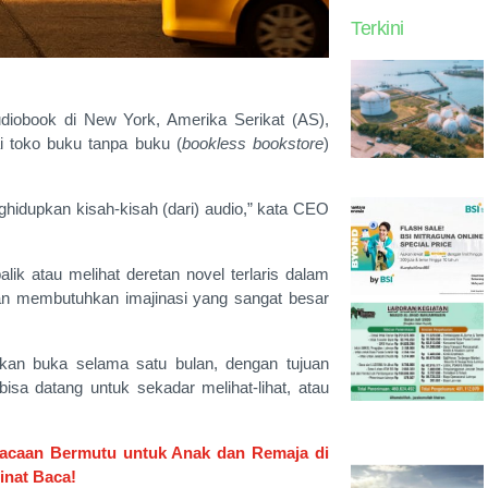
Terkini
obook di New York, Amerika Serikat (AS),
i toko buku tanpa buku (
bookless bookstore
)
ghidupkan kisah-kisah (dari) audio,” kata CEO
lik atau melihat deretan novel terlaris dalam
 dan membutuhkan imajinasi yang sangat besar
akan buka selama satu bulan, dengan tujuan
sa datang untuk sekadar melihat-lihat, atau
Bacaan Bermutu untuk Anak dan Remaja di
Minat Baca!