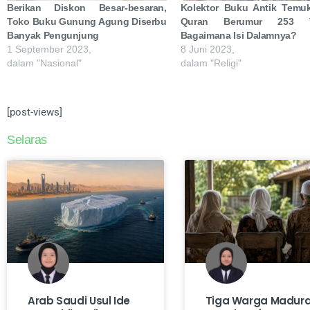
Berikan Diskon Besar-besaran,
Kolektor Buku Antik Temuk
Toko Buku Gunung Agung Diserbu
Quran Berumur 253 T
Banyak Pengunjung
Bagaimana Isi Dalamnya?
1 September 2023,
8 Juni 2023,
dalam "Nasional"
dalam "Religi"
[post-views]
Selaras
Arab Saudi Usul Ide
Tiga Warga Madur