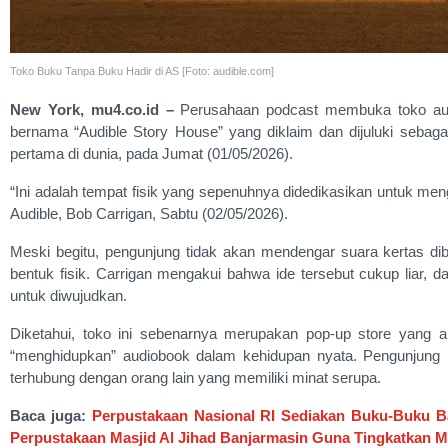
Toko Buku Tanpa Buku Hadir di AS [Foto: audible.com]
New York, mu4.co.id –
Perusahaan podcast membuka toko audi
bernama “Audible Story House” yang diklaim dan dijuluki sebaga
pertama di dunia, pada Jumat (01/05/2026).
“Ini adalah tempat fisik yang sepenuhnya didedikasikan untuk men
Audible, Bob Carrigan, Sabtu (02/05/2026).
Meski begitu, pengunjung tidak akan mendengar suara kertas diba
bentuk fisik. Carrigan mengakui bahwa ide tersebut cukup liar,
untuk diwujudkan.
Diketahui, toko ini sebenarnya merupakan pop-up store yang 
“menghidupkan” audiobook dalam kehidupan nyata. Pengunjung bi
terhubung dengan orang lain yang memiliki minat serupa.
Baca juga:
Perpustakaan Nasional RI Sediakan Buku-Buku 
Perpustakaan Masjid Al Jihad Banjarmasin Guna Tingkatkan 