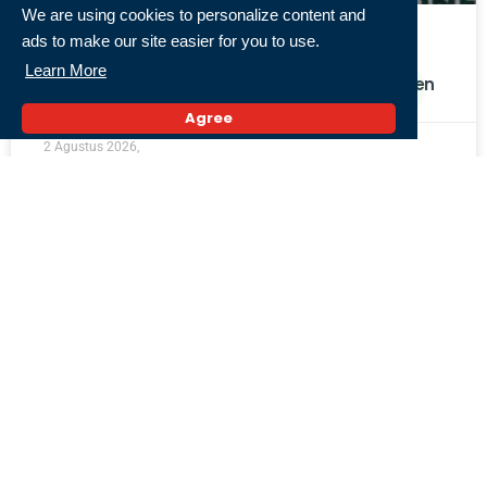
We are using cookies to personalize content and
ads to make our site easier for you to use.
Kemenhaj Tindak Tegas Travel Umrah yang
Learn More
Telantarkan Jemaah, Ancam Tutup Permanen
Agree
2 Agustus 2026,
« Previous
1
2
3
4
5
Next »
Populer
Pertamina Hadirkan Konsep SPBU Signature.
Apa Bedanya dengan Reguler? Dimana Saja Titik
Lokasinya?
8 Juli 2026,
14 Sekolah Muhammadiyah Terbaik di Jawa
Timur Raih Penghargaan MOSA 2026. Sekolah
Mana Saja?
30 Juli 2026,
Sempat Gagal Jadi Pramugari, Marlina Kini Jadi
Perempuan Papua Pertama Berlisensi Airbus
A320