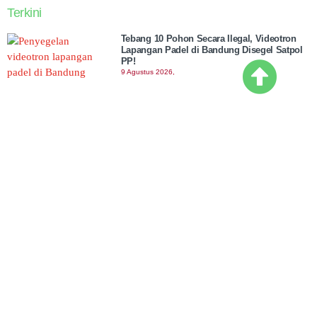
Terkini
Tebang 10 Pohon Secara Ilegal, Videotron
Lapangan Padel di Bandung Disegel Satpol
PP!
9 Agustus 2026,
Peringatan Karnaval Agustusan. MUI
Tegaskan Pria Pakai Pakaian Wanita
Hukumnya Haram
9 Agustus 2026,
Bea Cukai Tanjung Priok Bongkar
Penyelundupan 5 Harley-Davidson Bekas
9 Agustus 2026,