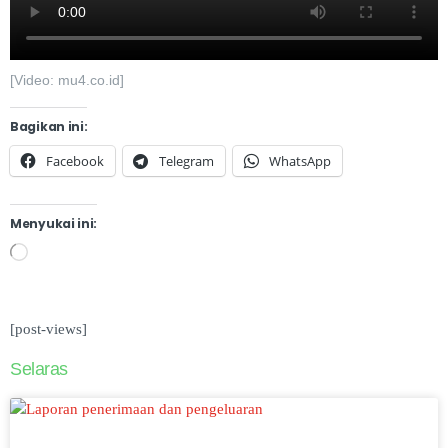
[Video: mu4.co.id]
Bagikan ini:
Facebook
Telegram
WhatsApp
Menyukai ini:
[post-views]
Selaras