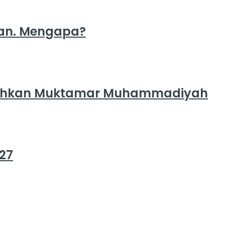
ran. Mengapa?
eriahkan Muktamar Muhammadiyah
027