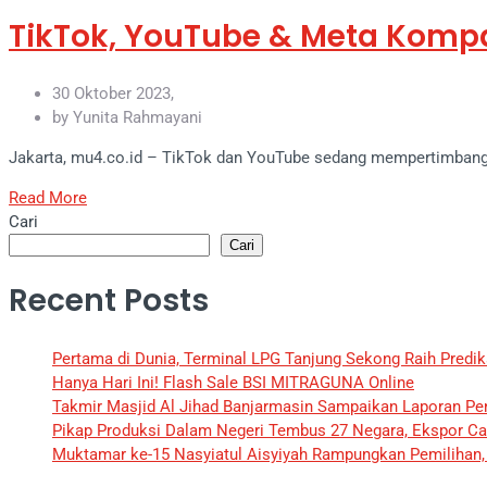
TikTok, YouTube & Meta Kompa
30 Oktober 2023,
by Yunita Rahmayani
Jakarta, mu4.co.id – TikTok dan YouTube sedang mempertimbang
Read More
Cari
Cari
Recent Posts
Pertama di Dunia, Terminal LPG Tanjung Sekong Raih Predik
Hanya Hari Ini! Flash Sale BSI MITRAGUNA Online
Takmir Masjid Al Jihad Banjarmasin Sampaikan Laporan Pen
Pikap Produksi Dalam Negeri Tembus 27 Negara, Ekspor Cap
Muktamar ke-15 Nasyiatul Aisyiyah Rampungkan Pemilihan, I