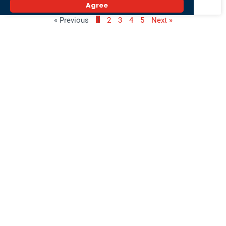
8 Agustus 2026,
Agree
« Previous
1
2
3
4
5
Next »
Populer
Serangan Yaman ke Pangkalan Udara Arab
Saudi Dilaporkan Ganggu Penerbangan Jeddah
dan Riyadh
27 Juli 2026,
Satgas BBM Kalsel Tindak 67 SPBU, BBM Subsidi
Diduga Mengalir ke Tambang Ilegal
24 Juli 2026,
Pulau Insan Disiapkan Jadi Ikon Wisata Baru
Banjarmasin, Sajikan Panorama Sunrise dan
Sunset
28 Juli 2026,
Terkini
Peringatan Karnaval Agustusan. MUI Tegaskan
Pria Pakai Pakaian Wanita Hukumnya Haram
9 Agustus 2026,