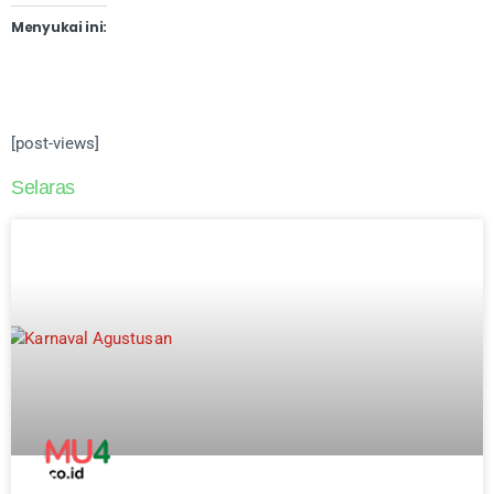
Menyukai ini:
[post-views]
Selaras