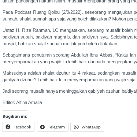
dalam pandangan hukum Islam, musafir merupakan orang yang meningg
Pada Podcast Ruang Qolbu (2/9/2022), seseorang mengajukan pert
sunnah, shalat sunnah apa saja yang boleh dilakukan? Mohon penj
Ustaz H. Riza Rahman, LC mengatakan, seorang musafir boleh men
ba’diyah subuh, ba’diyah maghrib, dan ba’diyah isya. Selebihnya t
masjid, bahkan shalat sunnah mutlak pun boleh dilakukan.
Sebagaimana penuturan seorang Abdullah Ibnu Abbas, “Kalau lah s
menyempurnakan yang wajib itu lebih baik daripada mengerjakan y
Maksudnya adalah shalat dzuhur itu 4 rakaat, sedangkan musafir 
qabliyah dzuhur? Lebih baik kita menyempurnakan yang wajib saja
Jadi seorang musafir hanya meninggalkan qabliyah dzuhur, ba’diyah
Editor: Alfina Amalia
Bagikan ini:
Facebook
Telegram
WhatsApp