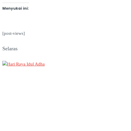
Menyukai ini:
[post-views]
Selaras