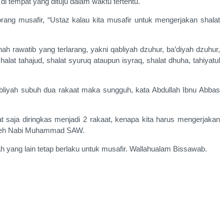
i tempat yang dituju dalam waktu tertentu.
ang musafir, “Ustaz kalau kita musafir untuk mengerjakan shalat
rawatib yang terlarang, yakni qabliyah dzuhur, ba’diyah dzuhur,
lat tahajud, shalat syuruq ataupun isyraq, shalat dhuha, tahiyatul
qabliyah subuh dua rakaat maka sungguh, kata Abdullah Ibnu Abbas
t saja diringkas menjadi 2 rakaat, kenapa kita harus mengerjakan
n oleh Nabi Muhammad SAW.
h yang lain tetap berlaku untuk musafir. Wallahualam Bissawab.