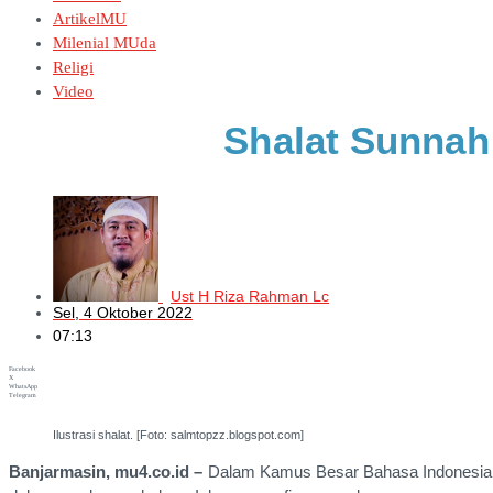
ArtikelMU
Milenial MUda
Religi
Video
Shalat Sunnah
Ust H Riza Rahman Lc
Sel, 4 Oktober 2022
07:13
Facebook
X
WhatsApp
Telegram
Ilustrasi shalat. [Foto: salmtopzz.blogspot.com]
Banjarmasin, mu4.co.id –
Dalam Kamus Besar Bahasa Indonesia, ka