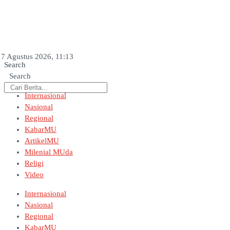
7 Agustus 2026, 11:13
Search
Search
Internasional
Nasional
Regional
KabarMU
ArtikelMU
Milenial MUda
Religi
Video
Internasional
Nasional
Regional
KabarMU