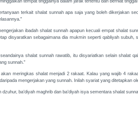
alkan tempat tinggalnya dalam jarak tertentu dan berniat tinggal d
anyaan terkait shalat sunnah apa saja yang boleh dikerjakan seor
elasannya.”
gerjakan ibadah shalat sunnah apapun kecuali empat shalat sunnah 
etap disyaratkan sebagaimana dia mukmin seperti qabliyah subuh, sha
eandainya shalat sunnah rawatib, itu disyariatkan selain shalat 
ang sunnah.”
akan meringkas shalat menjadi 2 rakaat. Kalau yang wajib 4 rakaa
 daripada mengerjakan yang sunnah. Inilah syariat yang ditetapka
 dzuhur, ba’diyah maghrib dan ba’diyah isya sementara shalat sunna