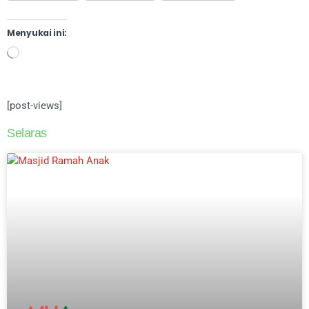
Menyukai ini:
[post-views]
Selaras