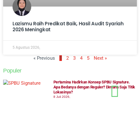
Lazismu Raih Predikat Baik, Hasil Audit Syariah
2026 Meningkat
5 Agustus 2026,
« Previous
1
2
3
4
5
Next »
Populer
Pertamina Hadirkan Konsep SPBU Signature.
Apa Bedanya dengan Reguler? Dimana Saja Titik
Lokasinya?
8 Juli 2026,
Sempat Gagal Jadi Pramugari, Marlina Kini Jadi
Perempuan Papua Pertama Berlisensi Airbus
A320
21 Juli 2026,