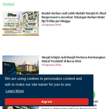
Terkini
Ibadah Kurban Jadi Lebih Mudah! Masjid Al Jihad
Banjarmasin Luncurkan Tabungan Kurban Mulai
Rp75 Ribu per Minggu
10 Agustus 2026,
Masjid Istiqlal Jadi Masjid Pertama Kembangkan
Wakaf Produktif di Bursa Efek
10 Agustus 2026,
We are using cookies to personalize content and
ads to make our site easier for you to use.
Learn More
Agree
Kemenag Kota Banjarmasin Gelar Gerakan
Bersih-Bersih di 62 Masjid/ Musala. Salah