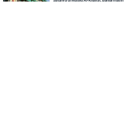
Satunya di Masjid Al-Khairat, Banjarmasin
Tengah
10 Agustus 2026,
Pesawat Terbesar di Dunia Airbus A380
Mendarat Perdana di Soekarno-Hatta. Ini Misi
Khususnya!
10 Agustus 2026,
Tebang 10 Pohon Secara Ilegal, Videotron
Lapangan Padel di Bandung Disegel Satpol PP!
9 Agustus 2026,