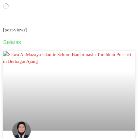
[post-views]
Selaras