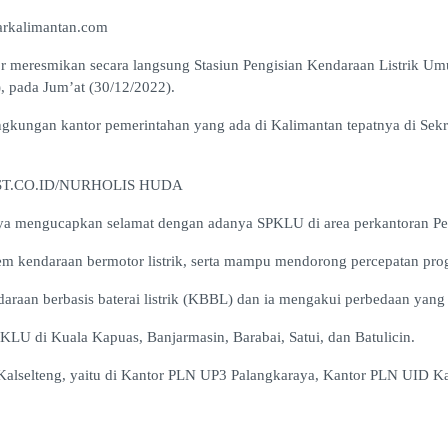
arkalimantan.com
r meresmikan secara langsung Stasiun Pengisian Kendaraan Listrik Um
, pada Jum’at (30/12/2022).
lingkungan kantor pemerintahan yang ada di Kalimantan tepatnya di Se
NPOST.CO.ID/NURHOLIS HUDA
ya mengucapkan selamat dengan adanya SPKLU di area perkantoran Pem
endaraan bermotor listrik, serta mampu mendorong percepatan progra
araan berbasis baterai listrik (KBBL) dan ia mengakui perbedaan yang 
LU di Kuala Kapuas, Banjarmasin, Barabai, Satui, dan Batulicin.
 Kalselteng, yaitu di Kantor PLN UP3 Palangkaraya, Kantor PLN UID Ka