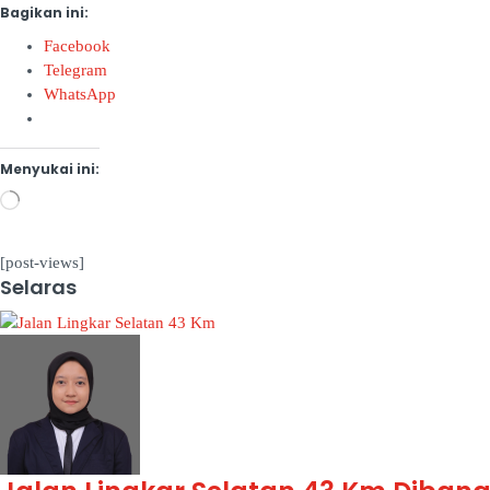
Bagikan ini:
Facebook
Telegram
WhatsApp
Menyukai ini:
Memuat...
[post-views]
Selaras