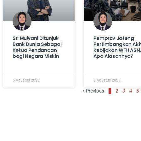
Sri Mulyani Ditunjuk
Pemprov Jateng
Bank Dunia Sebagai
Pertimbangkan Akhi
Ketua Pendanaan
Kebijakan WFH ASN,
bagi Negara Miskin
Apa Alasannya?
6 Agustus 2026,
6 Agustus 2026,
« Previous
1
2
3
4
5
Tentang Kami
Redaksi
Disclaimer
Kontak