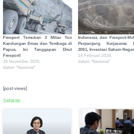
Freeport Temukan 3 Miliar Ton
Indonesia dan Freeport-M
Kandungan Emas dan Tembaga di
Perpanjang Kerjasama 
Papua. Ini Tanggapan Dirut
2061, Investasi Saham Negar
Freeport!
24 Februari 2026,
28 November 2025,
dalam "Nasional"
dalam "Nasional"
[post-views]
Selaras