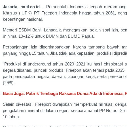
Jakarta, mu4.co.id
– Pemerintah Indonesia tengah merampung
Khusus (IUPK) PT Freeport Indonesia hingga tahun 2061, denga
kepentingan nasional.
Menteri ESDM Bahlil Lahadalia menegaskan, selain soal izin, p
minimal 10–12% untuk BUMN dan BUMD Papua.
Perpanjangan izin dipertimbangkan karena tambang bawah tan
panjang hingga 15 tahun. Jika tidak ada kepastian, produksi dipre
“Produksi di underground tahun 2020–2021 itu hasil eksplorasi 
segera dibahas, puncak produksi Freeport akan terjadi pada 2035
pada pendapatan negara, daerah, lapangan kerja, serta perekonom
(29/9).
Baca Juga: Pabrik Tembaga Raksasa Dunia Ada di Indonesia, 
Selain divestasi, Freeport diwajibkan memperkuat hilirisasi den
pengolahan mineral di dalam negeri, sesuai amanat PP Nomor 25 T
10 tahun.