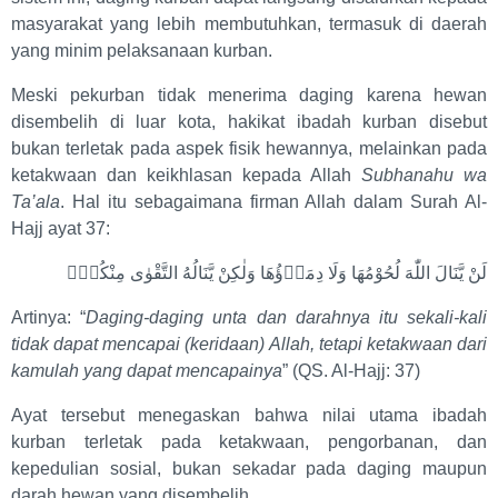
masyarakat yang lebih membutuhkan, termasuk di daerah
yang minim pelaksanaan kurban.
Meski pekurban tidak menerima daging karena hewan
disembelih di luar kota, hakikat ibadah kurban disebut
bukan terletak pada aspek fisik hewannya, melainkan pada
ketakwaan dan keikhlasan kepada Allah
Subhanahu wa
Ta’ala
. Hal itu sebagaimana firman Allah dalam Surah Al-
Hajj ayat 37:
لَنْ يَّنَالَ اللّٰهَ لُحُوْمُهَا وَلَا دِمَاۤؤُهَا وَلٰكِنْ يَّنَالُهُ التَّقْوٰى مِنْكُمْۗ
Artinya: “
Daging-daging unta dan darahnya itu sekali-kali
tidak dapat mencapai (keridaan) Allah, tetapi ketakwaan dari
kamulah yang dapat mencapainya
” (QS. Al-Hajj: 37)
Ayat tersebut menegaskan bahwa nilai utama ibadah
kurban terletak pada ketakwaan, pengorbanan, dan
kepedulian sosial, bukan sekadar pada daging maupun
darah hewan yang disembelih.