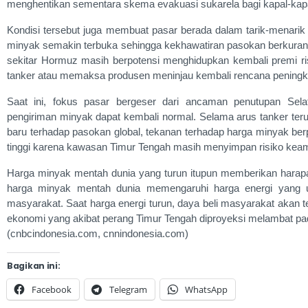
menghentikan sementara skema evakuasi sukarela bagi kapal-kapal
Kondisi tersebut juga membuat pasar berada dalam tarik-menarik d
minyak semakin terbuka sehingga kekhawatiran pasokan berkurang. 
sekitar Hormuz masih berpotensi menghidupkan kembali premi risi
tanker atau memaksa produsen meninjau kembali rencana peningk
Saat ini, fokus pasar bergeser dari ancaman penutupan Sela
pengiriman minyak dapat kembali normal. Selama arus tanker te
baru terhadap pasokan global, tekanan terhadap harga minyak berpe
tinggi karena kawasan Timur Tengah masih menyimpan risiko keama
Harga minyak mentah dunia yang turun itupun memberikan harapa
harga minyak mentah dunia memengaruhi harga energi yang ujun
masyarakat. Saat harga energi turun, daya beli masyarakat akan 
ekonomi yang akibat perang Timur Tengah diproyeksi melambat pad
(cnbcindonesia.com, cnnindonesia.com)
Bagikan ini:
Facebook
Telegram
WhatsApp