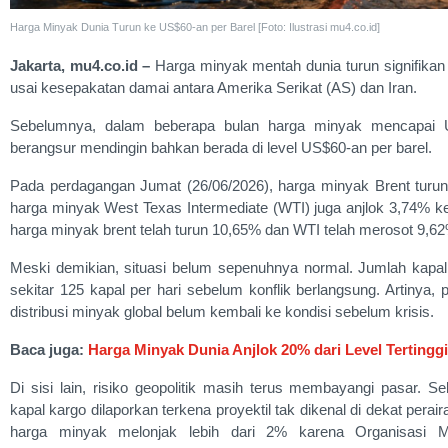
Harga Minyak Dunia Turun ke US$60-an per Barel [Foto: Ilustrasi mu4.co.id]
Jakarta, mu4.co.id –
Harga minyak mentah dunia turun signifika
usai kesepakatan damai antara Amerika Serikat (AS) dan Iran.
Sebelumnya, dalam beberapa bulan harga minyak mencapai U
berangsur mendingin bahkan berada di level US$60-an per barel.
Pada perdagangan Jumat (26/06/2026), harga minyak Brent turu
harga minyak West Texas Intermediate (WTI) juga anjlok 3,74% k
harga minyak brent telah turun 10,65% dan WTI telah merosot 9,6
Meski demikian, situasi belum sepenuhnya normal. Jumlah kapal 
sekitar 125 kapal per hari sebelum konflik berlangsung. Artinya, 
distribusi minyak global belum kembali ke kondisi sebelum krisis.
Baca juga:
Harga Minyak Dunia Anjlok 20% dari Level Tertinggi
Di sisi lain, risiko geopolitik masih terus membayangi pasar. 
kapal kargo dilaporkan terkena proyektil tak dikenal di dekat per
harga minyak melonjak lebih dari 2% karena Organisasi M