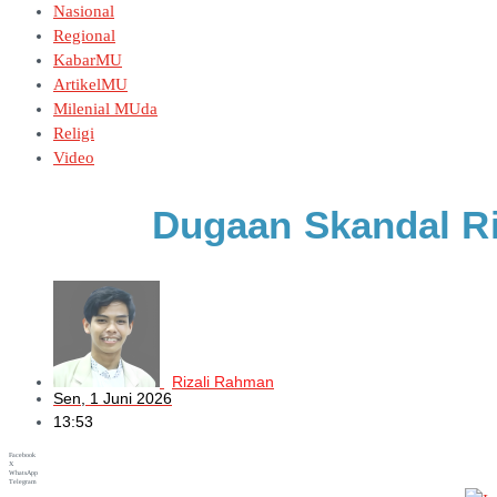
Nasional
Regional
KabarMU
ArtikelMU
Milenial MUda
Religi
Video
Dugaan Skandal Ri
Rizali Rahman
Sen, 1 Juni 2026
13:53
Facebook
X
WhatsApp
Telegram