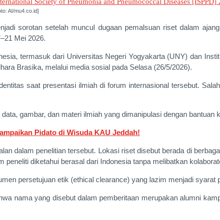
o: AI/mu4.co.id]
jadi sorotan setelah muncul dugaan pemalsuan riset dalam ajang
–21 Mei 2026.
nesia, termasuk dari Universitas Negeri Yogyakarta (UNY) dan Insti
ara Brasika, melalui media sosial pada Selasa (26/5/2026).
as saat presentasi ilmiah di forum internasional tersebut. Salah s
 data, gambar, dan materi ilmiah yang dimanipulasi dengan bantuan 
 Sampaikan Pidato di Wisuda KAU Jeddah!
 dalam penelitian tersebut. Lokasi riset disebut berada di berbaga
peneliti diketahui berasal dari Indonesia tanpa melibatkan kolaborato
men persetujuan etik (ethical clearance) yang lazim menjadi syarat pe
hwa nama yang disebut dalam pemberitaan merupakan alumni kampu