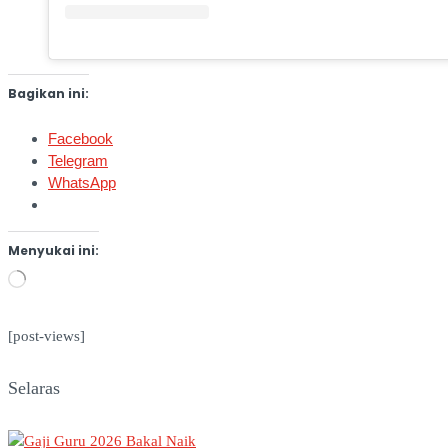
Bagikan ini:
Facebook
Telegram
WhatsApp
Menyukai ini:
Memuat...
[post-views]
Selaras