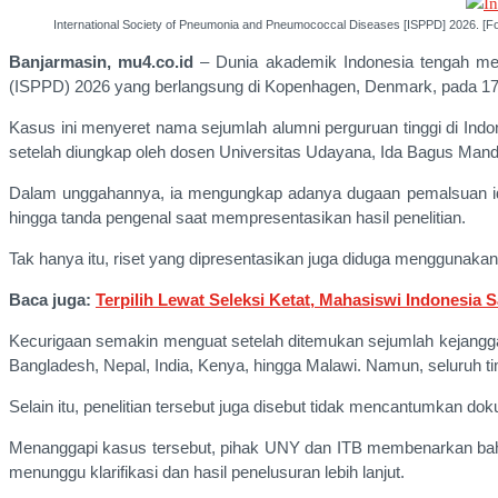
International Society of Pneumonia and Pneumococcal Diseases [ISPPD] 2026. [Fot
Banjarmasin, mu4.co.id
– Dunia akademik Indonesia tengah men
(ISPPD) 2026 yang berlangsung di Kopenhagen, Denmark, pada 17
Kasus ini menyeret nama sejumlah alumni perguruan tinggi di Indo
setelah diungkap oleh dosen Universitas Udayana, Ida Bagus Mandh
Dalam unggahannya, ia mengungkap adanya dugaan pemalsuan identit
hingga tanda pengenal saat mempresentasikan hasil penelitian.
Tak hanya itu, riset yang dipresentasikan juga diduga menggunakan
Baca juga:
Terpilih Lewat Seleksi Ketat, Mahasiswi Indonesia
Kecurigaan semakin menguat setelah ditemukan sejumlah kejanggalan
Bangladesh, Nepal, India, Kenya, hingga Malawi. Namun, seluruh tim 
Selain itu, penelitian tersebut juga disebut tidak mencantumkan doku
Menanggapi kasus tersebut, pihak UNY dan ITB membenarkan ba
menunggu klarifikasi dan hasil penelusuran lebih lanjut.