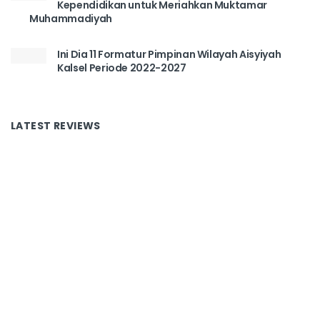
Kependidikan untuk Meriahkan Muktamar
Muhammadiyah
Ini Dia 11 Formatur Pimpinan Wilayah Aisyiyah
Kalsel Periode 2022-2027
LATEST REVIEWS
Tentang Kami
Redaksi
Disclaimer
Kontak
Copyright
Pedoman Media Siber