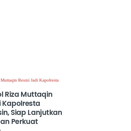
l Riza Muttaqin
 Kapolresta
n, Siap Lanjutkan
an Perkuat
n