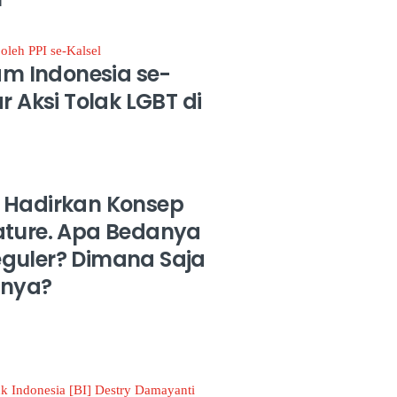
lam Indonesia se-
r Aksi Tolak LGBT di
 Hadirkan Konsep
ature. Apa Bedanya
guler? Dimana Saja
sinya?