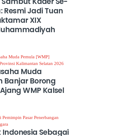
p Sambut Kader Se-
: Resmi Jadi Tuan
ktamar XIX
Muhammadiyah
usaha Muda
 Banjar Borong
i Ajang WMP Kalsel
 Indonesia Sebagai