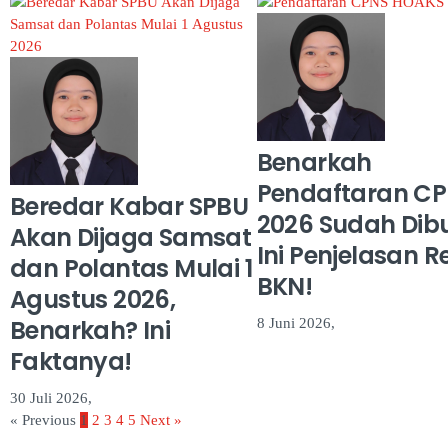
Benarkah
Pendaftaran C
Beredar Kabar SPBU
2026 Sudah Dib
Akan Dijaga Samsat
Ini Penjelasan R
dan Polantas Mulai 1
BKN!
Agustus 2026,
Benarkah? Ini
8 Juni 2026,
Faktanya!
30 Juli 2026,
« Previous
1
2
3
4
5
Next »