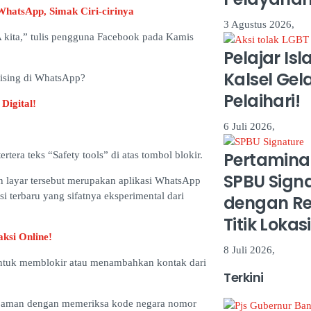
hatsApp, Simak Ciri-cirinya
3 Agustus 2026,
 kita,” tulis pengguna Facebook pada Kamis
Pelajar Is
Kalsel Gela
hising di WhatsApp?
Pelaihari!
Digital!
6 Juli 2026,
Pertamina
tera teks “Safety tools” di atas tombol blokir.
SPBU Sign
 layar tersebut merupakan aplikasi WhatsApp
i terbaru yang sifatnya eksperimental dari
dengan Re
Titik Loka
ksi Online!
8 Juli 2026,
ntuk memblokir atau menambahkan kontak dari
Terkini
ap aman dengan memeriksa kode negara nomor