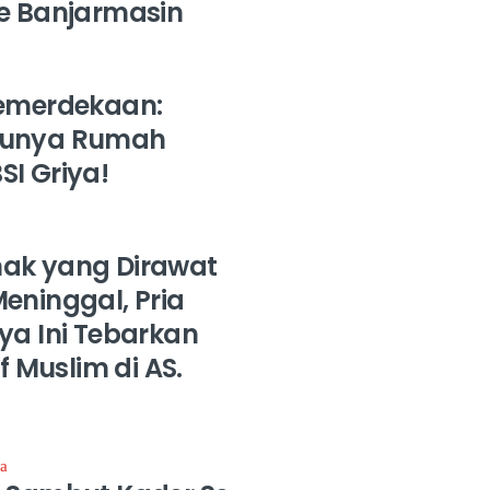
ke Banjarmasin
Kemerdekaan:
Punya Rumah
I Griya!
ak yang Dirawat
eninggal, Pria
ya Ini Tebarkan
if Muslim di AS.