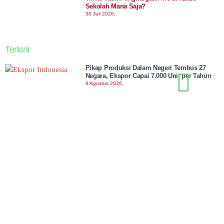
Sekolah Mana Saja?
30 Juli 2026,
Terkini
Pikap Produksi Dalam Negeri Tembus 27
Negara, Ekspor Capai 7.000 Unit per Tahun
8 Agustus 2026,
Muktamar ke-15 Nasyiatul Aisyiyah
Rampungkan Pemilihan, Ini Daftar 13
Formatur PPNA yang Terpilih
8 Agustus 2026,
Menkeu Ambil Alih Utang Kereta Cepat
Whoosh. Pakai Uang Negara?
8 Agustus 2026,