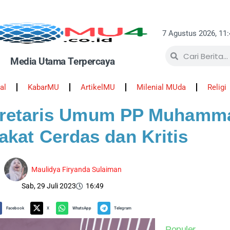
7 Agustus 2026, 11
Media Utama Terpercaya
al
KabarMU
ArtikelMU
Milenial MUda
Religi
Sekretaris Umum PP Muhamm
kat Cerdas dan Kritis
Maulidya Firyanda Sulaiman
Sab, 29 Juli 2023
16:49
Facebook
X
WhatsApp
Telegram
Populer