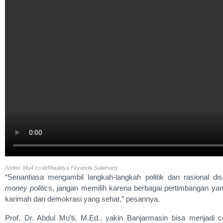
[Video: Mu4.co.id/Maulidya Firyanda Sulaiman]
“Senantiasa mengambil langkah-langkah politik dan rasional dise
money politic
s, jangan memilih karena berbagai pertimbangan yang
karimah dan demokrasi yang sehat,” pesannya.
Prof. Dr. Abdul Mu’ti, M.Ed., yakin Banjarmasin bisa menjadi 