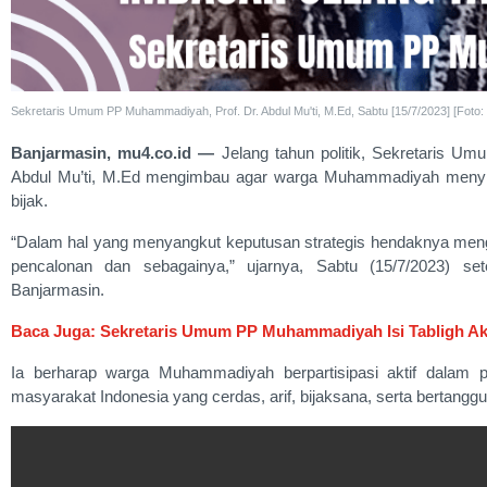
Sekretaris Umum PP Muhammadiyah, Prof. Dr. Abdul Mu'ti, M.Ed, Sabtu [15/7/2023] [Foto:
Banjarmasin, mu4.co.id —
Jelang tahun politik, Sekretaris U
Abdul Mu’ti, M.Ed mengimbau agar warga Muhammadiyah menyik
bijak.
“Dalam hal yang menyangkut keputusan strategis hendaknya mengi
pencalonan dan sebagainya,” ujarnya, Sabtu (15/7/2023) sete
Banjarmasin.
Baca Juga: Sekretaris Umum PP Muhammadiyah Isi Tabligh Ak
Ia berharap warga Muhammadiyah berpartisipasi aktif dalam p
masyarakat Indonesia yang cerdas, arif, bijaksana, serta bertanggu