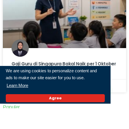
Gaji Guru di Singapura Bakal Naik per 1 Oktober
2026. Berapa?
We are using cookies to personalize content and
ads to make our site easier for you to use.
Learn More
4 Agustus 2026,
« Previous
1
2
3
4
5
Next »
Agree
Populer
Serangan Yaman ke Pangkalan Udara Arab
Saudi Dilaporkan Ganggu Penerbangan Jeddah
dan Riyadh