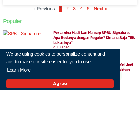
« Previous
1
2
3
4
5
Next »
Populer
Pertamina Hadirkan Konsep SPBU Signature.
Apa Bedanya dengan Reguler? Dimana Saja Titik
Lokasinya?
8 Juli 2026,
We are using cookies to personalize content and
ads to make our site easier for you to use.
Sempat Gagal Jadi Pramugari, Marlina Kini Jadi
Learn More
Perempuan Papua Pertama Berlisensi Airbus
A320
21 Juli 2026,
Agree
14 Sekolah Muhammadiyah Terbaik di Jawa
Timur Raih Penghargaan MOSA 2026. Sekolah
Mana Saja?
30 Juli 2026,