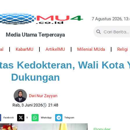
7 Agustus 2026, 13
Media Utama Terpercaya
al
KabarMU
ArtikelMU
Milenial MUda
Religi
as Kedokteran, Wali Kota 
Dukungan
Dwi Nur Zayyan
Rab, 3 Juni 2026
21:48
Facebook
X
WhatsApp
Telegram
Populer