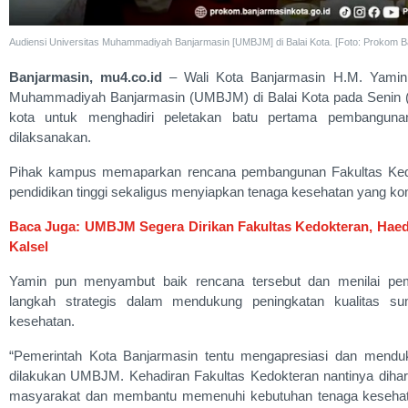
Audiensi Universitas Muhammadiyah Banjarmasin [UMBJM] di Balai Kota. [Foto: Prokom B
Banjarmasin, mu4.co.id
– Wali Kota Banjarmasin H.M. Yamin 
Muhammadiyah Banjarmasin (UMBJM) di Balai Kota pada Senin 
kota untuk menghadiri peletakan batu pertama pembanguna
dilaksanakan.
Pihak kampus memaparkan rencana pembangunan Fakultas Kedo
pendidikan tinggi sekaligus menyiapkan tenaga kesehatan yang k
Baca Juga: UMBJM Segera Dirikan Fakultas Kedokteran, Haedar
Kalsel
Yamin pun menyambut baik rencana tersebut dan menilai pe
langkah strategis dalam mendukung peningkatan kualitas s
kesehatan.
“Pemerintah Kota Banjarmasin tentu mengapresiasi dan mend
dilakukan UMBJM. Kehadiran Fakultas Kedokteran nantinya diha
masyarakat dan membantu memenuhi kebutuhan tenaga kesehatan 