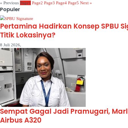
« Previous
Page
1
Page
2
Page
3
Page
4
Page
5
Next »
Populer
Pertamina Hadirkan Konsep SPBU S
Titik Lokasinya?
8 Juli 2026,
Sempat Gagal Jadi Pramugari, Marl
Airbus A320