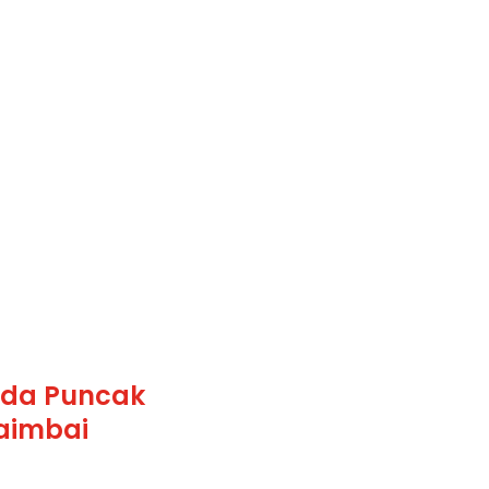
ada Puncak
Baimbai