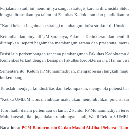
Perjalanan studi ini menurutnya sangat strategis karena di Umsida Si
hingga diresmikannya tahun ini Fakultas Kedokteran dan pendidikan pr
“Kami belajar bagaimana strategi membangun infra struktur di Umsida,
Kemudian lanjutnya di UM Surabaya, Fakultas Kedokteran dan pendidikan
diterapkan seperti bagaimana membangun sarana dan prasarana, meraw
Disisi lain perkembangan rencana pembangunan Fakultas Kedokteran d
Kemenkes terkait dengan kesiapan Fakultas Kedokteran ini. Hal ini bisa
Sementara itu, Ketum PP Muhammadiyah, mengapresiasi langkah maju y
berkembang.
Teruslah menjaga kondusifitas dan kekompakan, mengelola potensi be
”Ketika UMBJM terus membesar maka akan menumbuhkan potensi sumb
Turut hadir dalam pertemuan di lantai 2 kantor PP Muhammadiyah ters
Muhdiansyah, ikut juga dalam rombongan studi, Wakil Rektor 3 UMB
Baca juga:
PCM Banjarmasin 04 dan Masjid Al Jihad Sebagai Tua