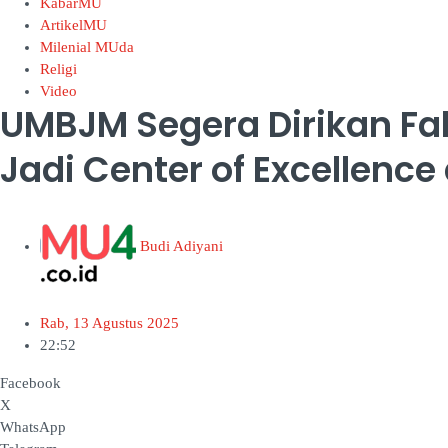
KabarMU
ArtikelMU
Milenial MUda
Religi
Video
UMBJM Segera Dirikan Fak
Jadi Center of Excellence 
Budi Adiyani
Rab, 13 Agustus 2025
22:52
Facebook
X
WhatsApp