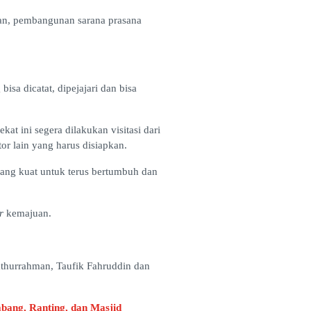
apan, pembangunan sarana prasana
sa dicatat, dipejajari dan bisa
 ini segera dilakukan visitasi dari
tor lain yang harus disiapkan.
ang kuat untuk terus bertumbuh dan
r
kemajuan.
athurrahman, Taufik Fahruddin dan
ang, Ranting, dan Masjid