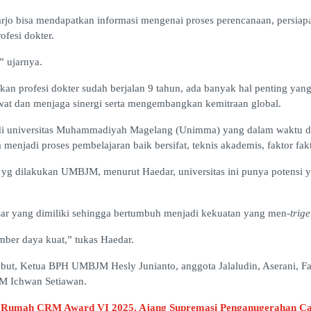
doarjo bisa mendapatkan informasi mengenai proses perencanaan, persi
ofesi dokter.
” ujarnya.
 profesi dokter sudah berjalan 9 tahun, ada banyak hal penting yang bi
at dan menjaga sinergi serta mengembangkan kemitraan global.
i universitas Muhammadiyah Magelang (Unimma) yang dalam waktu dekat
 menjadi proses pembelajaran baik bersifat, teknis akademis, faktor fak
g dilakukan UMBJM, menurut Haedar, universitas ini punya potensi y
sar yang dimiliki sehingga bertumbuh menjadi kekuatan yang men-
trige
er daya kuat,” tukas Haedar.
ebut, Ketua BPH UMBJM Hesly Junianto, anggota Jalaludin, Aserani, F
JM Ichwan Setiawan.
n Rumah CRM Award VI 2025. Ajang Supremasi Penganugerahan Cab