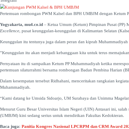
Telegram
Pertemuan rombongan PWM Kalsel dan BPH UMBJM dengan Ketum PP 
Yogyakarta, mu4.co.id
– Ketua Umum (Ketum) Pimpinan Pusat (PP) 
Excellence
, pusat keunggulan-keunggulan di Kalimantan Selatan (Kalse
Keunggulan itu tentunya juga dalam peran dan kiprah Muhammadiyah 
”Keunggulan itu akan menjadi kebanggaan kita untuk terus memajuka
Pernyataan itu di sampaikan Ketum PP Muhammadiyah ketika meresp
pertemuan silaturrahmi bersama rombongan Badan Pembina Harian (B
Dalam kesempatan tersebut Ridhahani, menceritakan rangkaian kegiata
Muhammadiyah.
“Kami datang ke Umsida Sidoarjo, UM Surabaya dan Unimma Magelang,
Menurut Guru Besar Universitas Islam Negeri (UIN) Antasari ini, sa
(UMBJM) kini sedang serius untuk mendirikan Fakultas Kedokteran.
Baca juga:
Panitia Kongres Nasional LPCRPM dan CRM Award 2025