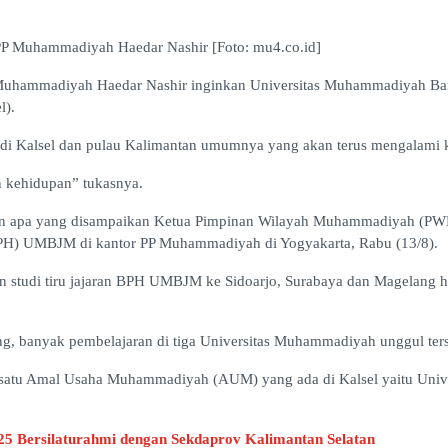
Muhammadiyah Haedar Nashir [Foto: mu4.co.id]
Muhammadiyah Haedar Nashir inginkan Universitas Muhammadiyah B
l).
di Kalsel dan pulau Kalimantan umumnya yang akan terus mengalami 
n kehidupan” tukasnya.
on apa yang disampaikan Ketua Pimpinan Wilayah Muhammadiyah (PWM
PH) UMBJM di kantor PP Muhammadiyah di Yogyakarta, Rabu (13/8).
n studi tiru jajaran BPH UMBJM ke Sidoarjo, Surabaya dan Magelang h
 banyak pembelajaran di tiga Universitas Muhammadiyah unggul ters
lah satu Amal Usaha Muhammadiyah (AUM) yang ada di Kalsel yaitu Un
 Bersilaturahmi dengan Sekdaprov Kalimantan Selatan