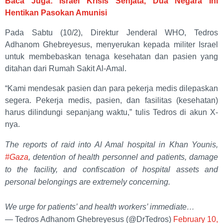
Baca Juga: Israel Krisis Senjata, Dua Negara Ini
Hentikan Pasokan Amunisi
Pada Sabtu (10/2), Direktur Jenderal WHO, Tedros
Adhanom Ghebreyesus, menyerukan kepada militer Israel
untuk membebaskan tenaga kesehatan dan pasien yang
ditahan dari Rumah Sakit Al-Amal.
“Kami mendesak pasien dan para pekerja medis dilepaskan
segera. Pekerja medis, pasien, dan fasilitas (kesehatan)
harus dilindungi sepanjang waktu,” tulis Tedros di akun X-
nya.
The reports of raid into Al Amal hospital in Khan Younis,
#Gaza
, detention of health personnel and patients, damage
to the facility, and confiscation of hospital assets and
personal belongings are extremely concerning.
We urge for patients’ and health workers’ immediate…
— Tedros Adhanom Ghebreyesus (@DrTedros)
February 10,