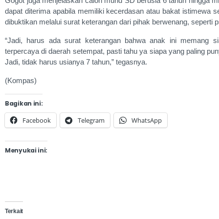
Gogot juga menjelaskan calon murid SD berusia 6 tahun hingga mini
dapat diterima apabila memiliki kecerdasan atau bakat istimewa se
dibuktikan melalui surat keterangan dari pihak berwenang, seperti p
“Jadi, harus ada surat keterangan bahwa anak ini memang sia
terpercaya di daerah setempat, pasti tahu ya siapa yang paling pun
Jadi, tidak harus usianya 7 tahun,” tegasnya.
(Kompas)
Bagikan ini:
Facebook
Telegram
WhatsApp
Menyukai ini:
Terkait