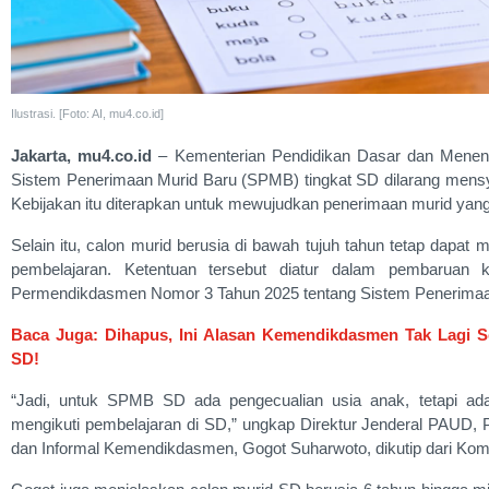
Ilustrasi. [Foto: AI, mu4.co.id]
Jakarta, mu4.co.id
– Kementerian Pendidikan Dasar dan Men
Sistem Penerimaan Murid Baru (SPMB) tingkat SD dilarang mensyara
Kebijakan itu diterapkan untuk mewujudkan penerimaan murid yang 
Selain itu, calon murid berusia di bawah tujuh tahun tetap dapat 
pembelajaran. Ketentuan tersebut diatur dalam pembaruan ke
Permendikdasmen Nomor 3 Tahun 2025 tentang Sistem Penerimaa
Baca Juga: Dihapus, Ini Alasan Kemendikdasmen Tak Lagi S
SD!
“Jadi, untuk SPMB SD ada pengecualian usia anak, tetapi ada
mengikuti pembelajaran di SD,” ungkap Direktur Jenderal PAUD, 
dan Informal Kemendikdasmen, Gogot Suharwoto, dikutip dari Komp