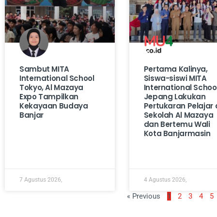
Sambut MITA
Pertama Kalinya,
International School
Siswa-siswi MITA
Tokyo, Al Mazaya
International Schoo
Expo Tampilkan
Jepang Lakukan
Kekayaan Budaya
Pertukaran Pelajar 
Banjar
Sekolah Al Mazaya
dan Bertemu Wali
Kota Banjarmasin
7 Agustus 2026,
4 Agustus 2026,
« Previous
1
2
3
4
5