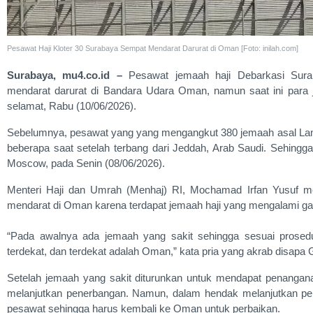
Pesawat Haji Kloter 30 Surabaya Sempat Mendarat Darurat di Oman [Foto: inilah.com]
Surabaya, mu4.co.id –
Pesawat jemaah haji Debarkasi Surab
mendarat darurat di Bandara Udara Oman, namun saat ini para j
selamat, Rabu (10/06/2026).
Sebelumnya, pesawat yang yang mengangkut 380 jemaah asal La
beberapa saat setelah terbang dari Jeddah, Arab Saudi. Sehingg
Moscow, pada Senin (08/06/2026).
Menteri Haji dan Umrah (Menhaj) RI, Mochamad Irfan Yusuf m
mendarat di Oman karena terdapat jemaah haji yang mengalami g
“Pada awalnya ada jemaah yang sakit sehingga sesuai prosedu
terdekat, dan terdekat adalah Oman,” kata pria yang akrab disapa G
Setelah jemaah yang sakit diturunkan untuk mendapat penangan
melanjutkan penerbangan. Namun, dalam hendak melanjutkan pen
pesawat sehingga harus kembali ke Oman untuk perbaikan.