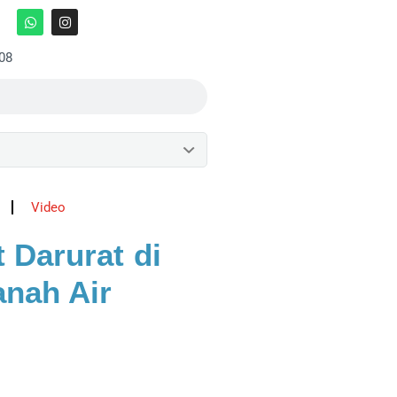
:08
Video
 Darurat di
anah Air