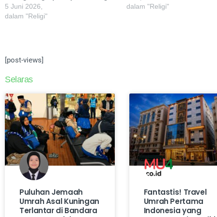
5 Juni 2026,
dalam "Religi"
dalam "Religi"
[post-views]
Selaras
Puluhan Jemaah
Fantastis! Travel
Umrah Asal Kuningan
Umrah Pertama
Terlantar di Bandara
Indonesia yang