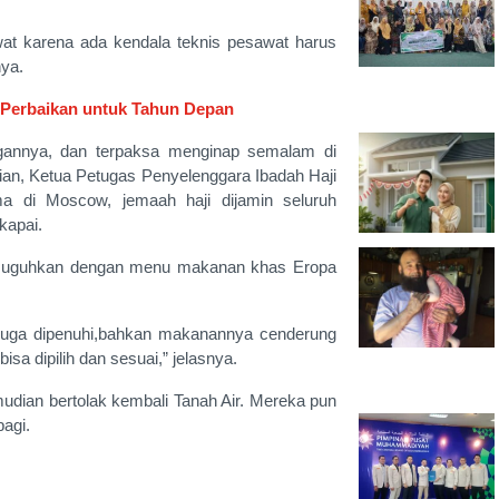
awat karena ada kendala teknis pesawat harus
ya.
10 Perbaikan untuk Tahun Depan
ngannya, dan terpaksa menginap semalam di
ian, Ketua Petugas Penyelenggara Ibadah Haji
a di Moscow, jemaah haji dijamin seluruh
kapai.
 disuguhkan dengan menu makanan khas Eropa
n juga dipenuhi,bahkan makanannya cenderung
sa dipilih dan sesuai,” jelasnya.
dian bertolak kembali Tanah Air. Mereka pun
pagi.