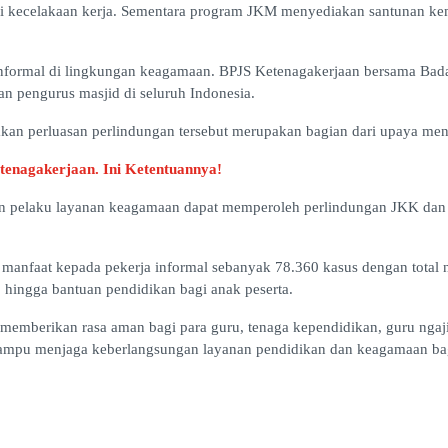
kecelakaan kerja. Sementara program JKM menyediakan santunan kema
ja informal di lingkungan keagamaan. BPJS Ketenagakerjaan bersama B
dan pengurus masjid di seluruh Indonesia.
an perluasan perlindungan tersebut merupakan bagian dari upaya meng
enagakerjaan. Ini Ketentuannya!
an pelaku layanan keagamaan dapat memperoleh perlindungan JKK dan 
nfaat kepada pekerja informal sebanyak 78.360 kasus dengan total ni
, hingga bantuan pendidikan bagi anak peserta.
memberikan rasa aman bagi para guru, tenaga kependidikan, guru nga
 mampu menjaga keberlangsungan layanan pendidikan dan keagamaan ba