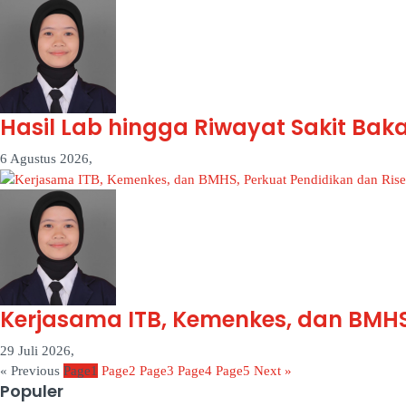
Hasil Lab hingga Riwayat Sakit Bak
6 Agustus 2026,
Kerjasama ITB, Kemenkes, dan BMHS,
29 Juli 2026,
« Previous
Page
1
Page
2
Page
3
Page
4
Page
5
Next »
Populer