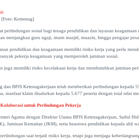
 [Foto: Kemenag]
perlindungan sosial bagi tenaga pendidikan dan layanan keagamaan m
an menjangkau guru ngaji, imam masjid, muazin, hingga pengajar pesan
nan pendidikan dan keagamaan memiliki risiko kerja yang perlu mend
 banyak pekerja keagamaan yang memperoleh jaminan sosial.
n juga memiliki risiko kecelakaan kerja dan membutuhkan jaminan perl
g dan BPJS Ketenagakerjaan telah memberikan perlindungan kepada 557
a, manfaat klaim disalurkan kepada 5.677 peserta dengan total nilai me
olaborasi untuk Perlindungan Pekerja
nteri Agama dengan Direktur Utama BPJS Ketenagakerjaan, Saiful Hida
K), Jaminan Kematian (JKM), serta beasiswa pendidikan kepada ahli w
rlindungan saat terjadi risiko kerja, tetapi juga menjaga keberlangsu