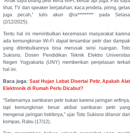
“Anak saya bilang petir kena WiFi, keluar api juga. Pas saya
lihat, TV dan speaker berjatuhan, kaca jendela, piring, gelas
juga pecah,” tulis akun @ra********* pada Selasa
(2/12/2025).
Tentu hal ini menimbulkan kecemasan masyarakat karena
ada kemungkinan Wi-Fi dapat tersambar petir dan dampak
yang ditimbulkannya bisa merusak seisi ruangan. Toto
Sukisno, Dosen Pendidikan Teknik Elektro Universitas
Negeri Yogyakarta (UNY) memberikan penjelasan terkait
hal ini.
Baca juga:
Saat Hujan Lebat Disertai Petir, Apakah Alat
Elektronik di Rumah Perlu Dicabut?
“Sebenarnya sambaran petir bukan karena jaringan wifinya,
tapi kemungkinan besar akibat sambaran petir yang
mengenai jaringan listriknya,” ujar Toto Sukisno dilansir dari
kompas, Rabu (17/12).