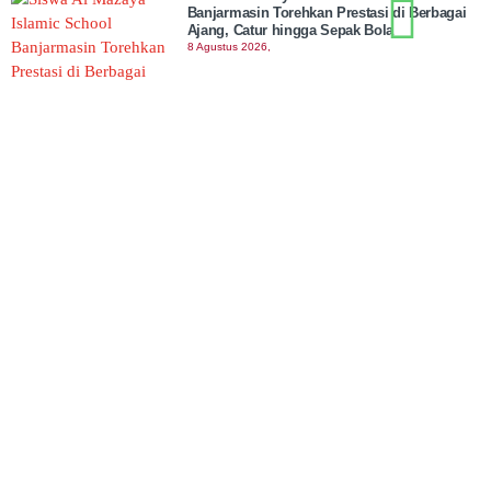
Banjarmasin Torehkan Prestasi di Berbagai
Ajang, Catur hingga Sepak Bola
8 Agustus 2026,
Jalan Lingkar Selatan 43 Km Dibangun,
Banjarbaru Siapkan Solusi Atasi Kemacetan
8 Agustus 2026,
Kemenag Gelar Geber Masjid Serentak pada
10 Agustus. 611 Masjid Sudah Daftar!
8 Agustus 2026,