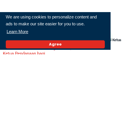
We are using cookies to personalize content and
ads to make our site easier for you to use.
Terkini
Learn More
Sri Mulyani Ditunjuk Bank Dunia Sebagai Ketua
Agree
Pendanaan bagi Negara Miskin
6 Agustus 2026,
Hasil Lab hingga Riwayat Sakit Bakal Bisa Dicek
Seperti Rekening Bank dengan SATUSEHAT
6 Agustus 2026,